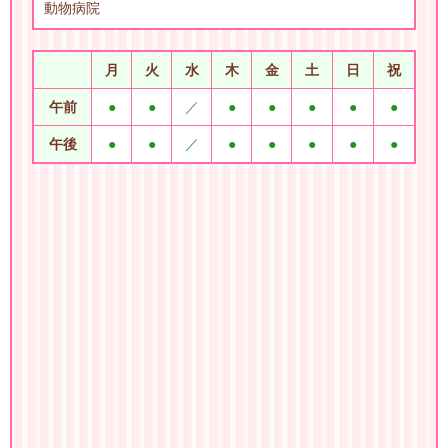
動物病院
月
火
水
木
金
土
日
祝
午前
●
●
／
●
●
●
●
●
午後
●
●
／
●
●
●
●
●