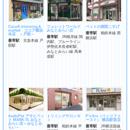
CocoA trimming＆
フェレットワールド
ペットの病院こすげ
market ココア横浜
みなとみらい店
最寄駅
相鉄本線 西
本店 ～戸部～
最寄駅
JR根岸線 関
横浜駅
最寄駅
京急本線 戸
内駅、ブルーライン
部駅
伊勢佐木長者町駅、
みなとみらい線 馬車
道駅
AsahiPet アサヒペッ
トリミングサロンＮ
P's-firs（ペッツファ
ト MARK IS みなと
Ｊ
ースト） 横浜駅前店
みらい店～みなとみ
最寄駅
相鉄本線 平
最寄駅
JR横須賀線
らい～