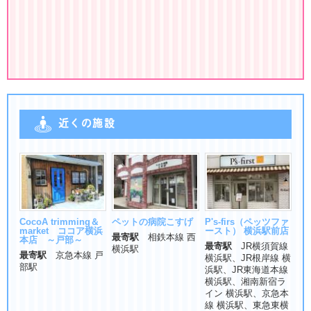
近くの施設
CocoA trimming＆
ペットの病院こすげ
P's-firs（ペッツファ
market ココア横浜
ースト） 横浜駅前店
最寄駅
相鉄本線 西
本店 ～戸部～
最寄駅
JR横須賀線
横浜駅
最寄駅
京急本線 戸
横浜駅、JR根岸線 横
部駅
浜駅、JR東海道本線
横浜駅、湘南新宿ラ
イン 横浜駅、京急本
線 横浜駅、東急東横