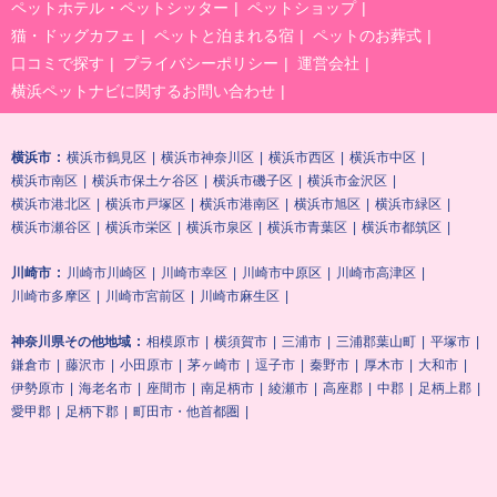
ペットホテル・ペットシッター
ペットショップ
猫・ドッグカフェ
ペットと泊まれる宿
ペットのお葬式
口コミで探す
プライバシーポリシー
運営会社
横浜ペットナビに関するお問い合わせ
横浜市
横浜市鶴見区
横浜市神奈川区
横浜市西区
横浜市中区
横浜市南区
横浜市保土ケ谷区
横浜市磯子区
横浜市金沢区
横浜市港北区
横浜市戸塚区
横浜市港南区
横浜市旭区
横浜市緑区
横浜市瀬谷区
横浜市栄区
横浜市泉区
横浜市青葉区
横浜市都筑区
川崎市
川崎市川崎区
川崎市幸区
川崎市中原区
川崎市高津区
川崎市多摩区
川崎市宮前区
川崎市麻生区
神奈川県その他地域
相模原市
横須賀市
三浦市
三浦郡葉山町
平塚市
鎌倉市
藤沢市
小田原市
茅ヶ崎市
逗子市
秦野市
厚木市
大和市
伊勢原市
海老名市
座間市
南足柄市
綾瀬市
高座郡
中郡
足柄上郡
愛甲郡
足柄下郡
町田市・他首都圏