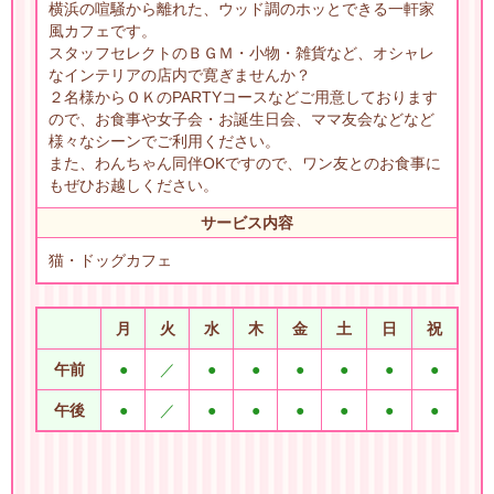
横浜の喧騒から離れた、ウッド調のホッとできる一軒家
風カフェです。
スタッフセレクトのＢＧＭ・小物・雑貨など、オシャレ
なインテリアの店内で寛ぎませんか？
２名様からＯＫのPARTYコースなどご用意しております
ので、お食事や女子会・お誕生日会、ママ友会などなど
様々なシーンでご利用ください。
また、わんちゃん同伴OKですので、ワン友とのお食事に
もぜひお越しください。
サービス内容
猫・ドッグカフェ
月
火
水
木
金
土
日
祝
午前
●
／
●
●
●
●
●
●
午後
●
／
●
●
●
●
●
●