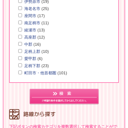
伊勢原市
(19)
海老名市
(25)
座間市
(17)
南足柄市
(11)
綾瀬市
(13)
高座郡
(12)
中郡
(16)
足柄上郡
(10)
愛甲郡
(6)
足柄下郡
(23)
町田市・他首都圏
(101)
下記ボタンの検索カテゴリを複数選択して検索することがで