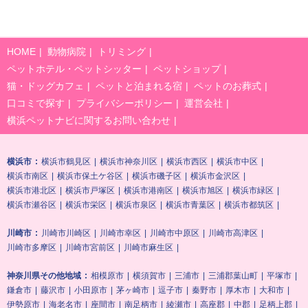
HOME
動物病院
トリミング
ペットホテル・ペットシッター
ペットショップ
猫・ドッグカフェ
ペットと泊まれる宿
ペットのお葬式
口コミで探す
プライバシーポリシー
運営会社
横浜ペットナビに関するお問い合わせ
横浜市
横浜市鶴見区
横浜市神奈川区
横浜市西区
横浜市中区
横浜市南区
横浜市保土ケ谷区
横浜市磯子区
横浜市金沢区
横浜市港北区
横浜市戸塚区
横浜市港南区
横浜市旭区
横浜市緑区
横浜市瀬谷区
横浜市栄区
横浜市泉区
横浜市青葉区
横浜市都筑区
川崎市
川崎市川崎区
川崎市幸区
川崎市中原区
川崎市高津区
川崎市多摩区
川崎市宮前区
川崎市麻生区
神奈川県その他地域
相模原市
横須賀市
三浦市
三浦郡葉山町
平塚市
鎌倉市
藤沢市
小田原市
茅ヶ崎市
逗子市
秦野市
厚木市
大和市
伊勢原市
海老名市
座間市
南足柄市
綾瀬市
高座郡
中郡
足柄上郡