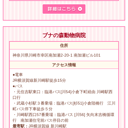
ブナの森動物病院
住所
神奈川県川崎市幸区南加瀬2-20-1 南加瀬ビル101
アクセス情報
●電車
JR横須賀線新川崎駅徒歩15分
●バス
・元住吉駅東口：臨港バス[川54]小倉下町経由 川崎駅西
口行
・武蔵小杉駅３番乗場：臨港バス[杉51]小倉陸橋行 江川
町バス停下車徒歩５分
・川崎駅西口57番乗場：臨港バス [川56] 矢向末吉橋循環
行 南加瀬住宅前バス停目の前
最寄駅：
JR横須賀線 新川崎駅