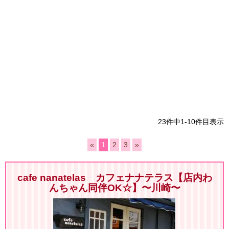
23件中1-10件目表示
«
1
2
3
»
cafe nanatelas カフェナナテラス【店内わ
んちゃん同伴OK☆】〜川崎〜