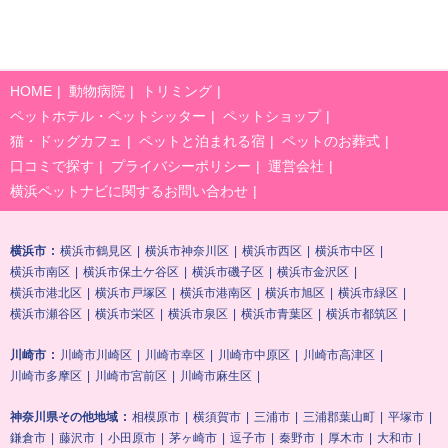
HOME
動物病院
トリミング
ペットホテル・ペットシッター
ペットショップ
猫・ドッグカフェ
ペットと泊まれる宿
ペットのお葬式
口コミで探す
プライバシーポリシー
運営会社
横浜ペットナビに関するお問い合わせ
横浜市
横浜市鶴見区
横浜市神奈川区
横浜市西区
横浜市中区
横浜市南区
横浜市保土ケ谷区
横浜市磯子区
横浜市金沢区
横浜市港北区
横浜市戸塚区
横浜市港南区
横浜市旭区
横浜市緑区
横浜市瀬谷区
横浜市栄区
横浜市泉区
横浜市青葉区
横浜市都筑区
川崎市
川崎市川崎区
川崎市幸区
川崎市中原区
川崎市高津区
川崎市多摩区
川崎市宮前区
川崎市麻生区
神奈川県その他地域
相模原市
横須賀市
三浦市
三浦郡葉山町
平塚市
鎌倉市
藤沢市
小田原市
茅ヶ崎市
逗子市
秦野市
厚木市
大和市