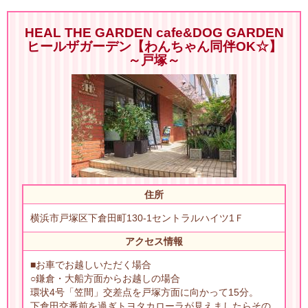
HEAL THE GARDEN cafe&DOG GARDEN
ヒールザガーデン【わんちゃん同伴OK☆】
～戸塚～
住所
横浜市戸塚区下倉田町130-1セントラルハイツ1Ｆ
アクセス情報
■お車でお越しいただく場合
○鎌倉・大船方面からお越しの場合
環状4号「笠間」交差点を戸塚方面に向かって15分。
下倉田交番前を過ぎトヨタカローラが見えましたらその