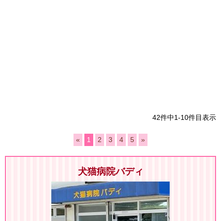
42件中1-10件目表示
«
1
2
3
4
5
»
犬猫病院バディ