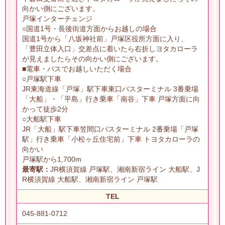
向かい側にございます。
戸塚インターチェンジ
○国道1号・長後街道方面からお越しの場合
国道1号から「八坂神社前」戸塚区役所方面に入り、
「豊田立体入口」交差点に着いたら右折しヨタカローラ
が見えましたらその向かい側にございます。
■電車・バスでお越しいただく場合
○戸塚駅下車
JR東海道線「戸塚」駅下車東口バスターミナル 3番乗場
「大船」・「平島」行き乗車「南谷」下車 戸塚方面に向
かって徒歩2分
○大船駅下車
JR「大船」駅下車笠間口バスターミナル 2番乗場「戸塚
駅」行き乗車「小松ヶ丘住宅前」下車 トヨタカローラの
向かい
戸塚駅から1,700m
最寄駅：
JR横須賀線 戸塚駅、湘南新宿ライン 大船駅、J
R横須賀線 大船駅、湘南新宿ライン 戸塚駅
TEL
045-881-0712