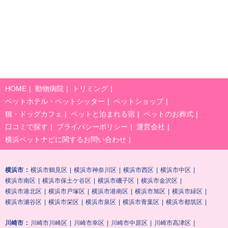
HOME
動物病院
トリミング
ペットホテル・ペットシッター
ペットショップ
猫・ドッグカフェ
ペットと泊まれる宿
ペットのお葬式
口コミで探す
プライバシーポリシー
運営会社
横浜ペットナビに関するお問い合わせ
横浜市
横浜市鶴見区
横浜市神奈川区
横浜市西区
横浜市中区
横浜市南区
横浜市保土ケ谷区
横浜市磯子区
横浜市金沢区
横浜市港北区
横浜市戸塚区
横浜市港南区
横浜市旭区
横浜市緑区
横浜市瀬谷区
横浜市栄区
横浜市泉区
横浜市青葉区
横浜市都筑区
川崎市
川崎市川崎区
川崎市幸区
川崎市中原区
川崎市高津区