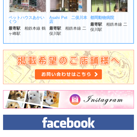
ペットハウスあかい
Asahi Pet 二俣川本
都岡動物病院
くつ
店
最寄駅
相鉄本線 二
最寄駅
相鉄本線 鶴
最寄駅
相鉄本線 二
俣川駅
ヶ峰駅
俣川駅