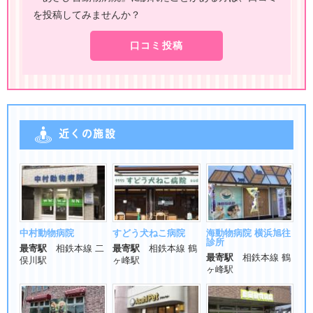
を投稿してみませんか？
口コミ投稿
近くの施設
中村動物病院
すどう犬ねこ病院
海動物病院 横浜旭往
診所
最寄駅
相鉄本線 二
最寄駅
相鉄本線 鶴
最寄駅
相鉄本線 鶴
俣川駅
ヶ峰駅
ヶ峰駅