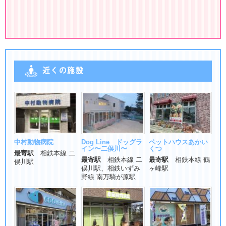
近くの施設
中村動物病院
Dog Line ドッグラ
ペットハウスあかい
イン〜二俣川〜
くつ
最寄駅
相鉄本線 二
最寄駅
相鉄本線 二
最寄駅
相鉄本線 鶴
俣川駅
俣川駅、相鉄いずみ
ヶ峰駅
野線 南万騎が原駅