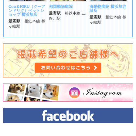
Coo＆RIKU（クーア
都岡動物病院
海動物病院 横浜旭往
ンドリク）ペットシ
診所
最寄駅
相鉄本線 二
ョップ 横浜旭店
最寄駅
相鉄本線 鶴
俣川駅
最寄駅
相鉄本線 鶴
ヶ峰駅
ヶ峰駅