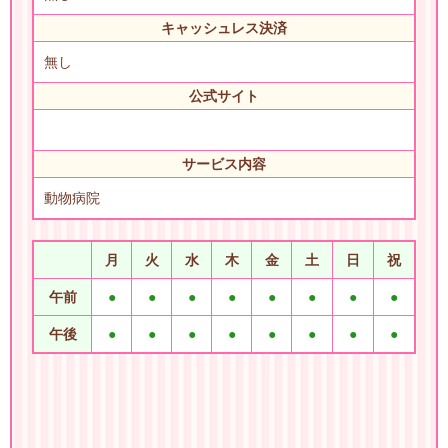
キャッシュレス決済
無し
公式サイト
サービス内容
動物病院
月
火
水
木
金
土
日
祝
午前
●
●
●
●
●
●
●
●
午後
●
●
●
●
●
●
●
●