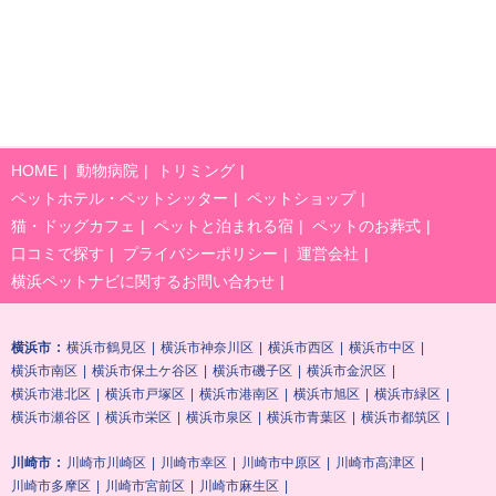
HOME
動物病院
トリミング
ペットホテル・ペットシッター
ペットショップ
猫・ドッグカフェ
ペットと泊まれる宿
ペットのお葬式
口コミで探す
プライバシーポリシー
運営会社
横浜ペットナビに関するお問い合わせ
横浜市
横浜市鶴見区
横浜市神奈川区
横浜市西区
横浜市中区
横浜市南区
横浜市保土ケ谷区
横浜市磯子区
横浜市金沢区
横浜市港北区
横浜市戸塚区
横浜市港南区
横浜市旭区
横浜市緑区
横浜市瀬谷区
横浜市栄区
横浜市泉区
横浜市青葉区
横浜市都筑区
川崎市
川崎市川崎区
川崎市幸区
川崎市中原区
川崎市高津区
川崎市多摩区
川崎市宮前区
川崎市麻生区