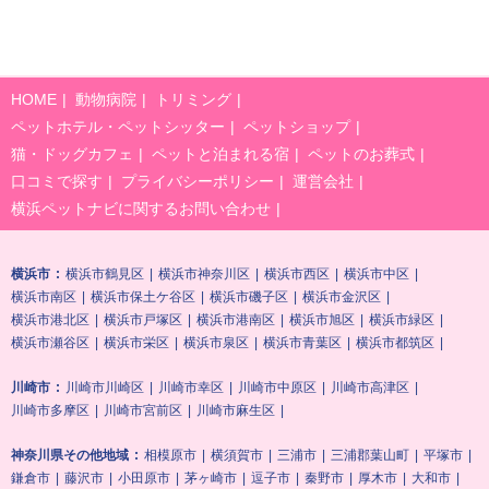
HOME
動物病院
トリミング
ペットホテル・ペットシッター
ペットショップ
猫・ドッグカフェ
ペットと泊まれる宿
ペットのお葬式
口コミで探す
プライバシーポリシー
運営会社
横浜ペットナビに関するお問い合わせ
横浜市
横浜市鶴見区
横浜市神奈川区
横浜市西区
横浜市中区
横浜市南区
横浜市保土ケ谷区
横浜市磯子区
横浜市金沢区
横浜市港北区
横浜市戸塚区
横浜市港南区
横浜市旭区
横浜市緑区
横浜市瀬谷区
横浜市栄区
横浜市泉区
横浜市青葉区
横浜市都筑区
川崎市
川崎市川崎区
川崎市幸区
川崎市中原区
川崎市高津区
川崎市多摩区
川崎市宮前区
川崎市麻生区
神奈川県その他地域
相模原市
横須賀市
三浦市
三浦郡葉山町
平塚市
鎌倉市
藤沢市
小田原市
茅ヶ崎市
逗子市
秦野市
厚木市
大和市