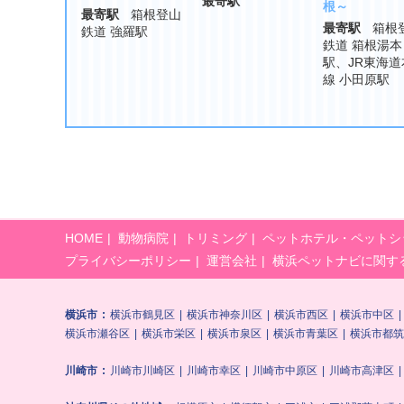
最寄駅
根～
最寄駅
箱根登山
最寄駅
箱根
鉄道 強羅駅
鉄道 箱根湯本
駅、JR東海道
線 小田原駅
HOME
動物病院
トリミング
ペットホテル・ペットシ
プライバシーポリシー
運営会社
横浜ペットナビに関す
横浜市
横浜市鶴見区
横浜市神奈川区
横浜市西区
横浜市中区
横浜市瀬谷区
横浜市栄区
横浜市泉区
横浜市青葉区
横浜市都筑
川崎市
川崎市川崎区
川崎市幸区
川崎市中原区
川崎市高津区