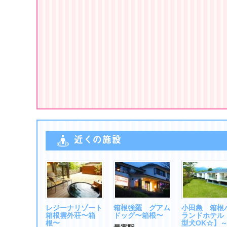
近くの施設
レジーナリゾート
箱根強羅 グアム
小田急 箱根
箱根雲外荘〜箱
ドッグ〜箱根〜
ランドホテル
根〜
型犬OK☆】