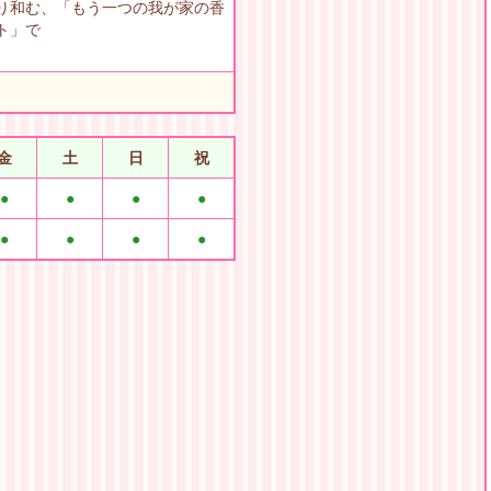
り和む、「もう一つの我が家の香
ト」で
金
土
日
祝
●
●
●
●
●
●
●
●