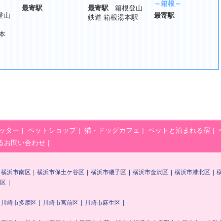
～箱根～
最寄駅
最寄駅
箱根登山
登山
最寄駅
鉄道 箱根湯本駅
本
ッター
ペットショップ
猫・ドッグカフェ
ペットと泊まれる宿
るお問い合わせ
横浜市南区
横浜市保土ケ谷区
横浜市磯子区
横浜市金沢区
横浜市港北区
区
川崎市多摩区
川崎市宮前区
川崎市麻生区