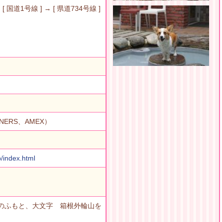
 国道1号線 ] → [ 県道734号線 ]
INERS、AMEX）
p/index.html
のふもと、大文字 箱根外輪山を