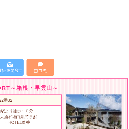
ESORT～箱根・早雲山～
2番32
山駅より徒歩１０分
[大涌谷経由湖尻行き]
→ HOTEL凛香