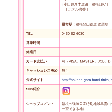
[ 小田原厚木道路 箱根口IC ] → [
→ [ ホテル凛香 ]
最寄駅：
箱根登山鉄道 強羅駅
TEL
0460-82-6030
営業時間
休業日
カード支払い
可（VISA、MASTER、JCB、D
キャッシュレス決済
無し
公式サイト
http://hakone-gora.hotel-rinka.j
SNS紹介
ショップコメント
箱根の強羅公園特別地域早雲山
一望できる地に、