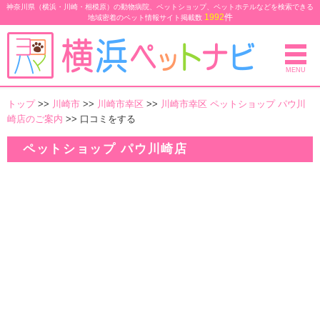
神奈川県（横浜・川崎・相模原）の動物病院、ペットショップ、ペットホテルなどを検索できる
1992
件
地域密着のペット情報サイト
掲載数
MENU
トップ
>>
川崎市
>>
川崎市幸区
>>
川崎市幸区 ペットショップ パウ川
崎店のご案内
>> 口コミをする
ペットショップ パウ川崎店