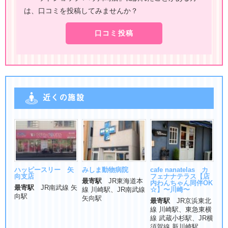
は、口コミを投稿してみませんか？
口コミ投稿
近くの施設
ハッピースリー 矢
みしま動物病院
cafe nanatelas カ
向支店
フェナナテラス【店
最寄駅
JR東海道本
内わんちゃん同伴OK
最寄駅
JR南武線 矢
線 川崎駅、JR南武線
☆】〜川崎〜
向駅
矢向駅
最寄駅
JR京浜東北
線 川崎駅、東急東横
線 武蔵小杉駅、JR横
須賀線 新川崎駅