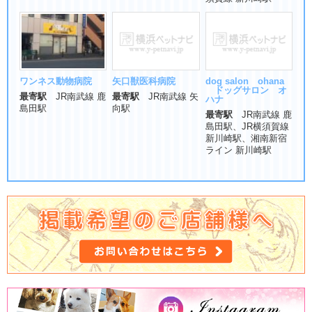
ワンネス動物病院
矢口獣医科病院
dog salon ohana
ドッグサロン オ
最寄駅
JR南武線 鹿
最寄駅
JR南武線 矢
ハナ
島田駅
向駅
最寄駅
JR南武線 鹿
島田駅、JR横須賀線
新川崎駅、湘南新宿
ライン 新川崎駅