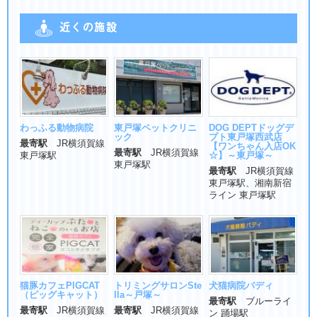
近くの施設
わっふる動物病院
東戸塚ペットクリニ
DOG DEPTドッグデ
ック
プト東戸塚西武店
最寄駅
JR横須賀線
【ワンちゃん入店OK
最寄駅
JR横須賀線
東戸塚駅
☆】～東戸塚～
東戸塚駅
最寄駅
JR横須賀線
東戸塚駅、湘南新宿
ライン 東戸塚駅
猫豚カフェPIGCAT
トリミングサロンSte
犬猫病院バディ
（ピッグキャット）
lla～戸塚～
最寄駅
ブルーライ
最寄駅
JR横須賀線
最寄駅
JR横須賀線
ン 踊場駅