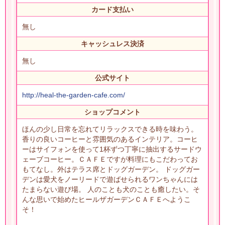
カード支払い
無し
キャッシュレス決済
無し
公式サイト
http://heal-the-garden-cafe.com/
ショップコメント
ほんの少し日常を忘れてリラックスできる時を味わう。
香りの良いコーヒーと雰囲気のあるインテリア。コーヒ
ーはサイフォンを使って1杯ずつ丁寧に抽出するサードウ
ェーブコーヒー。ＣＡＦＥですが料理にもこだわってお
もてなし。外はテラス席とドッグガーデン。 ドッグガー
デンは愛犬をノーリードで遊ばせられるワンちゃんには
たまらない遊び場。 人のことも犬のことも癒したい。そ
んな思いで始めたヒールザガーデンＣＡＦＥへようこ
そ！