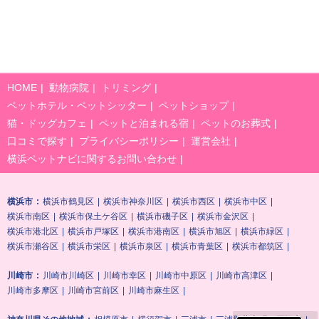
HOME
動物病院
トリミング
ペットホテル・ペットシッター
ペットショップ
猫・ドッグカフェ
ペットと泊まれる宿
ペットのお葬式
口コミで探す
プライバシーポリシー
運営会社
横浜ペットナビに関するお問い合わせ
横浜市
横浜市鶴見区
横浜市神奈川区
横浜市西区
横浜市中区
横浜市南区
横浜市保土ケ谷区
横浜市磯子区
横浜市金沢区
横浜市港北区
横浜市戸塚区
横浜市港南区
横浜市旭区
横浜市緑区
横浜市瀬谷区
横浜市栄区
横浜市泉区
横浜市青葉区
横浜市都筑区
川崎市
川崎市川崎区
川崎市幸区
川崎市中原区
川崎市高津区
川崎市多摩区
川崎市宮前区
川崎市麻生区