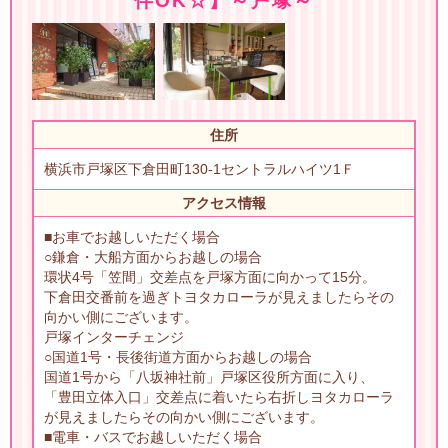
伴OK☆】～戸塚～
住所
横浜市戸塚区下倉田町130-1セントラルハイツ1Ｆ
アクセス情報
■お車でお越しいただく場合
○鎌倉・大船方面からお越しの場合
環状4号「笠間」交差点を戸塚方面に向かって15分。
下倉田交番前を過ぎトヨタカローラが見えましたらその
向かい側にございます。
戸塚インターチェンジ
○国道1号・長後街道方面からお越しの場合
国道1号から「八坂神社前」戸塚区役所方面に入り、
「豊田立体入口」交差点に着いたら右折しヨタカローラ
が見えましたらその向かい側にございます。
■電車・バスでお越しいただく場合