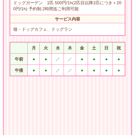
ドッグガーデン 1匹 500円/1h(2匹目以降1匹につき＋20
0円/1h) 予約制:2時間迄ご利用可能
サービス内容
猫・ドッグカフェ、ドッグラン
月
火
水
木
金
土
日
祝
午前
●
●
／
／
●
●
●
●
午後
●
●
／
／
●
●
●
●