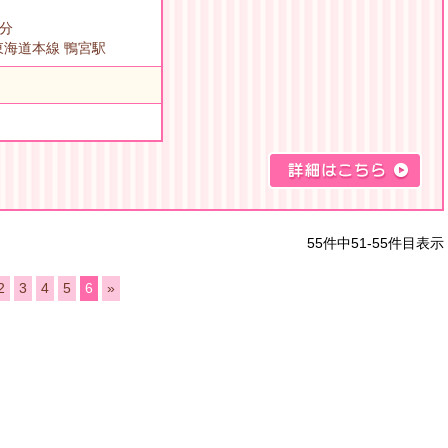
0分
東海道本線 鴨宮駅
55件中51-55件目表示
2
3
4
5
6
»