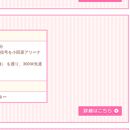
分
の信号を小田原アリーナ
） を渡り、300Ｍ先道
ター