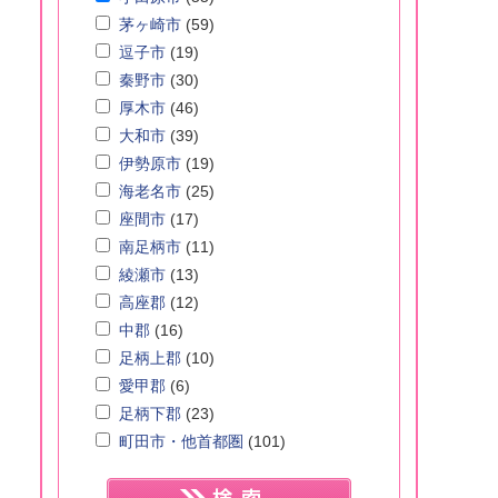
茅ヶ崎市
(59)
逗子市
(19)
秦野市
(30)
厚木市
(46)
大和市
(39)
伊勢原市
(19)
海老名市
(25)
座間市
(17)
南足柄市
(11)
綾瀬市
(13)
高座郡
(12)
中郡
(16)
足柄上郡
(10)
愛甲郡
(6)
足柄下郡
(23)
町田市・他首都圏
(101)