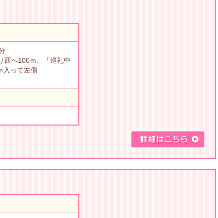
分
西へ100ｍ、「巡礼中
0ｍ入って左側