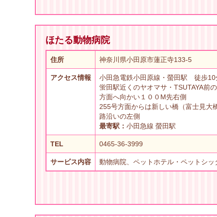
ほたる動物病院
住所
神奈川県小田原市蓮正寺133-5
アクセス情報
小田急電鉄小田原線・螢田駅 徒歩10
蛍田駅近くのヤオマサ・TSUTAYA前
方面へ向かい１００M先右側
255号方面からは新しい橋（富士見大橋
路沿いの左側
最寄駅：
小田急線 螢田駅
TEL
0465-36-3999
サービス内容
動物病院、ペットホテル・ペットシッ