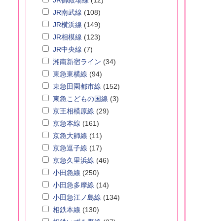
JR御殿場線
(12)
JR南武線
(108)
JR横浜線
(149)
JR相模線
(123)
JR中央線
(7)
湘南新宿ライン
(34)
東急東横線
(94)
東急田園都市線
(152)
東急こどもの国線
(3)
京王相模原線
(29)
京急本線
(161)
京急大師線
(11)
京急逗子線
(17)
京急久里浜線
(46)
小田急線
(250)
小田急多摩線
(14)
小田急江ノ島線
(134)
相鉄本線
(130)